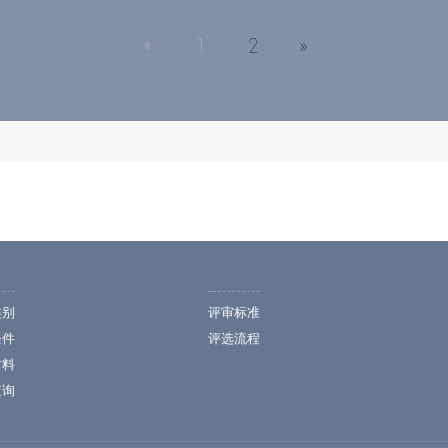
2
»
«
1
类别
评审标准
条件
评选流程
材料
查询