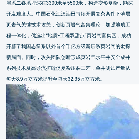
层系二叠系埋深在3300米至5500米，构造变形复杂，勘探
开发难度大。中国石化江汉油田持续开展复杂条件下薄层
页岩气关键技术攻关，创新页岩气富集理论，加强地质工
程一体化，优选出“地质-工程双甜点”页岩气富集区，成功
开辟了我国志留系以外首个千亿方级新层系页岩气的勘探
新局面。同时，攻关团队创新形成页岩气水平井安全成井
系列技术及高导流扩缝促复杂压裂工艺，单井测试产量从
每天8.9万立方米提升至每天32.35万立方米。